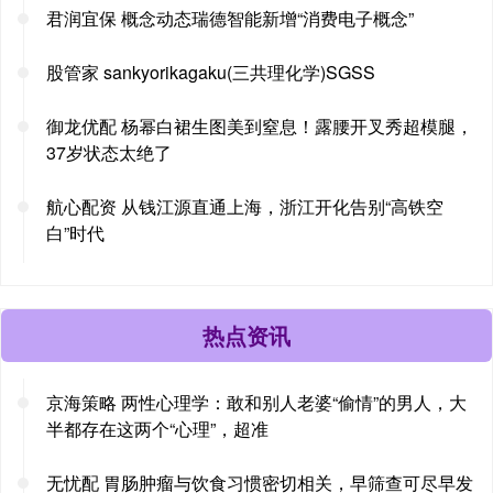
君润宜保 概念动态瑞德智能新增“消费电子概念”
股管家 sankyorikagaku(三共理化学)SGSS
御龙优配 杨幂白裙生图美到窒息！露腰开叉秀超模腿，
37岁状态太绝了
航心配资 从钱江源直通上海，浙江开化告别“高铁空
白”时代
热点资讯
京海策略 两性心理学：敢和别人老婆“偷情”的男人，大
半都存在这两个“心理”，超准
无忧配 胃肠肿瘤与饮食习惯密切相关，早筛查可尽早发