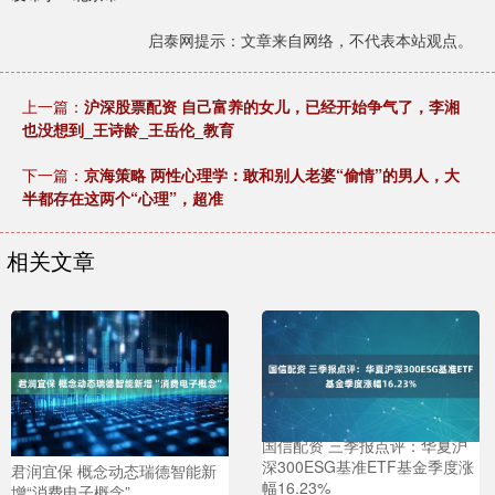
启泰网提示：文章来自网络，不代表本站观点。
上一篇：
沪深股票配资 自己富养的女儿，已经开始争气了，李湘
也没想到_王诗龄_王岳伦_教育
下一篇：
京海策略 两性心理学：敢和别人老婆“偷情”的男人，大
半都存在这两个“心理”，超准
相关文章
国信配资 三季报点评：华夏沪
深300ESG基准ETF基金季度涨
君润宜保 概念动态瑞德智能新
幅16.23%
增“消费电子概念”