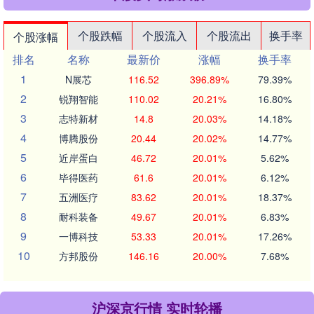
个股跌幅
个股流入
个股流出
换手率
个股涨幅
排名
名称
最新价
涨幅
换手率
1
N展芯
116.52
396.89%
79.39%
2
锐翔智能
110.02
20.21%
16.80%
3
志特新材
14.8
20.03%
14.18%
4
博腾股份
20.44
20.02%
14.77%
5
近岸蛋白
46.72
20.01%
5.62%
6
毕得医药
61.6
20.01%
6.12%
7
五洲医疗
83.62
20.01%
18.37%
8
耐科装备
49.67
20.01%
6.83%
9
一博科技
53.33
20.01%
17.26%
10
方邦股份
146.16
20.00%
7.68%
沪深京行情 实时轮播