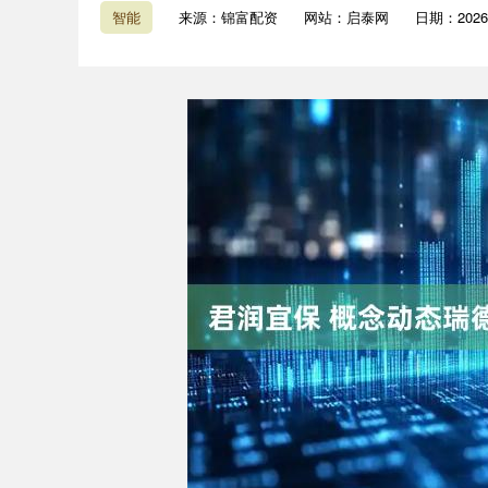
智能
来源：锦富配资
网站：启泰网
日期：2026-0
深证成指
14110.12
1.92
0.57%
-34.08
-