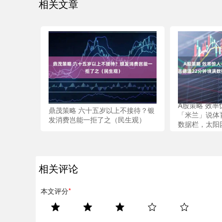
相关文章
A股策略 效率
鼎茂策略 六十五岁以上不接待？银
「米兰」说体
发消费岂能一拒了之（民生观）
数据栏，太阳
相关评论
本文评分
*