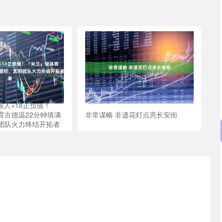
惊人+18正负值！
育古德温22分钟填满
非常谋略 非遗花灯点亮长安街
团队火力终结开拓者