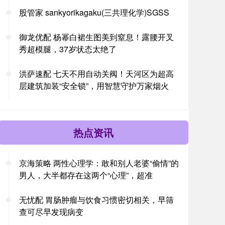
股管家 sankyorikagaku(三共理化学)SGSS
御龙优配 杨幂白裙生图美到窒息！露腰开叉
秀超模腿，37岁状态太绝了
洪萨速配 七天不用自动关阀！天河区为超高
层建筑加装“安全锁”，用智慧守护万家烟火
热点资讯
京海策略 两性心理学：敢和别人老婆“偷情”的
男人，大半都存在这两个“心理”，超准
无忧配 胃肠肿瘤与饮食习惯密切相关，早筛
查可尽早发现病变