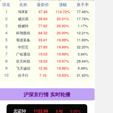
排名
名称
最新价
涨幅
换手率
1
N津富
37.49
114.72%
77.46%
2
威尔高
39.83
20.01%
17.76%
3
锴威特
77.82
20.00%
1.17%
4
科翔股份
64.32
20.00%
12.21%
5
蜀道装备
33.61
19.99%
11.69%
6
中巨芯
27.85
19.99%
32.20%
7
广哈通信
19.03
19.99%
5.84%
8
欣天科技
18.02
19.97%
28.44%
9
飞天诚信
12.56
19.96%
8.49%
10
任子行
7.16
19.93%
31.42%
沪深京行情 实时轮播
北证50
1122.88
创业
3.42
0.30%