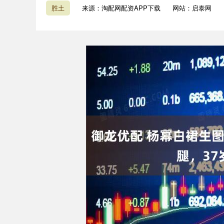
胜土
来源：淘配网配资APP下载
网站：启泰网
深证成指
14110.12
1.92
0.57%
-34.08
-