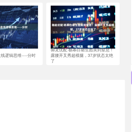
御龙优配 杨幂白裙生图美到窒息！
线逻辑思维----分时
露腰开叉秀超模腿，37岁状态太绝
了