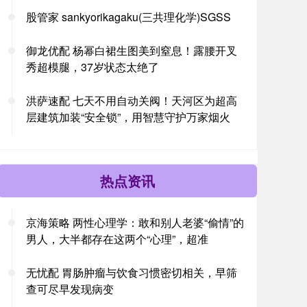
股管家 sankyorikagaku(三共理化学)SGSS
御龙优配 杨幂白裙生图美到窒息！露腰开叉
秀超模腿，37岁状态太绝了
洪萨速配 七天不用自动关阀！天河区为超高
层建筑加装“安全锁”，用智慧守护万家烟火
热点资讯
京海策略 两性心理学：敢和别人老婆“偷情”的
男人，大半都存在这两个“心理”，超准
无忧配 胃肠肿瘤与饮食习惯密切相关，早筛
查可尽早发现病变