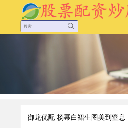
御龙优配 杨幂白裙生图美到窒息