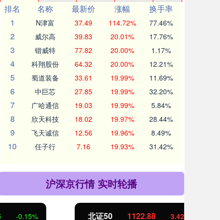
排名
名称
最新价
涨幅
换手率
1
N津富
37.49
114.72%
77.46%
2
威尔高
39.83
20.01%
17.76%
3
锴威特
77.82
20.00%
1.17%
4
科翔股份
64.32
20.00%
12.21%
5
蜀道装备
33.61
19.99%
11.69%
6
中巨芯
27.85
19.99%
32.20%
7
广哈通信
19.03
19.99%
5.84%
8
欣天科技
18.02
19.97%
28.44%
9
飞天诚信
12.56
19.96%
8.49%
10
任子行
7.16
19.93%
31.42%
沪深京行情 实时轮播
北证50
1122.88
创业
3.42
0.30%