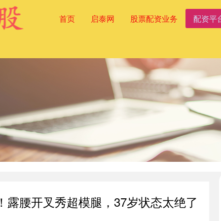
首页
启泰网
股票配资业务
配资平
！露腰开叉秀超模腿，37岁状态太绝了