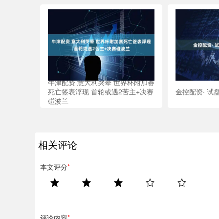
牛津配资 意大利哭晕 世界杯附加赛
死亡签表浮现 首轮或遇2苦主+决赛
金控配资· 试盘
碰波兰
相关评论
本文评分
*
评论内容
*