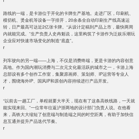
路线的一端，是卡游位于开化的卡牌生产基地。走进厂区，印刷机、
模切机、烫金机等设备一字排开，20余条全自动印刷生产线高速运
转，日产最高可达近2亿张卡牌。“从设计定稿到产品上市，最快两周
内就能完成。”生产负责人史冉魁说，这里构筑了卡游作为泛娱乐潮玩
企业应对快速市场变化的制造“底盘”。
r
列车驶向的另一端——上海，不仅是消费终端，更是卡游的内容创意
高地。作为国内潮玩消费与二次元文化最活跃的城市之一，卡游上海
总部设有多个创作工作室，集聚原画师、策划师、IP运营等专业人
才，围绕海外IP、国风IP和原创内容持续进行产品开发。
r
“以前去一趟工厂，单程就要大半天，现在有了这条高铁线路，一天就
能实现来回。”一位常年往返沪浙两地的设计部门负责人说。在他看
来，高铁大大缩短了创意端与制造端之间的时空距离，有助于加快信
息互通并提升产品迭代节奏。
r