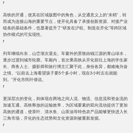
r
高铁的开通，使其在区域版图中的角色，从交通意义上的“末梢”，转
而成为连接山海的重要节点，使开化具备了承接创新资源、对接产业
链条的基础条件，也显著提升了“研发在沪杭、制造在开化”等跨区域
协作模式的可实现性。
r
列车继续向东，山峦渐次退去。车窗外的景致由钱江源的青山绿水，
逐步过渡到城市轮廓。车厢内，首次乘高铁从开化前往上海的学生家
长、商务人士、摄影师和旅行博主汇聚于此，身份各异，都难掩兴奋
之情。“以前去上海看望孩子要5个多小时，现在3小时左右就能
到。”开化市民叶倩说。
r
更深层次的变化，则体现在两地之间人流、物流、信息流和资金流的
加速互通。高铁释放的运输效率，为区域要素的双向流动提供了更加
高效的通道，使茶叶、清水鱼、山茶油等特色农产品能够更快进入长
三角市场，开化的生态优势和文化资源则被重新发掘。
r