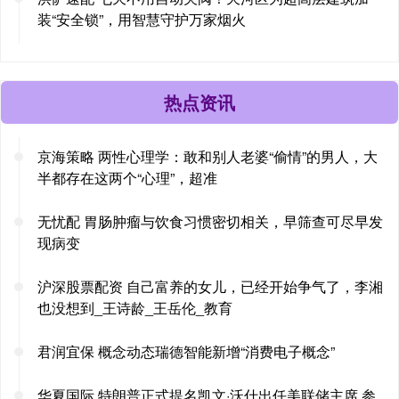
装“安全锁”，用智慧守护万家烟火
热点资讯
京海策略 两性心理学：敢和别人老婆“偷情”的男人，大
半都存在这两个“心理”，超准
无忧配 胃肠肿瘤与饮食习惯密切相关，早筛查可尽早发
现病变
沪深股票配资 自己富养的女儿，已经开始争气了，李湘
也没想到_王诗龄_王岳伦_教育
君润宜保 概念动态瑞德智能新增“消费电子概念”
华夏国际 特朗普正式提名凯文·沃什出任美联储主席 参