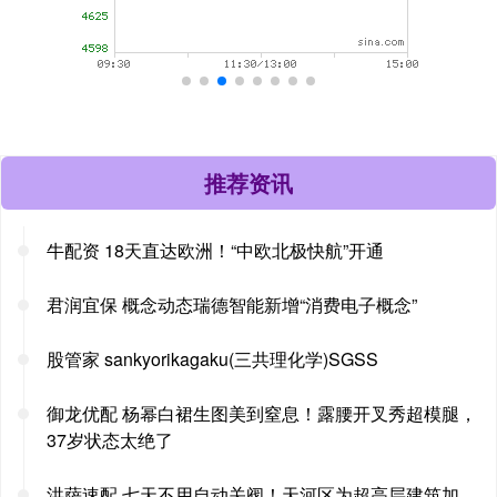
推荐资讯
牛配资 18天直达欧洲！“中欧北极快航”开通
君润宜保 概念动态瑞德智能新增“消费电子概念”
股管家 sankyorikagaku(三共理化学)SGSS
御龙优配 杨幂白裙生图美到窒息！露腰开叉秀超模腿，
37岁状态太绝了
洪萨速配 七天不用自动关阀！天河区为超高层建筑加