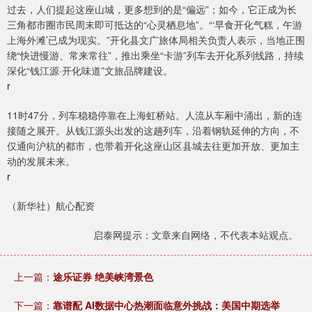
过去，人们提起这座山城，更多想到的是“偏远”；如今，它正成为长
三角都市圈市民周末即可抵达的“心灵栖息地”。“‘早食开化气糕，午游
上海外滩’已成为现实。”开化县文广旅体局相关负责人表示，当地正围
绕“快进慢游、常来常往”，推出乘坐“卡游”列车去开化系列线路，持续
深化“钱江源·开化味道”文旅品牌建设。
r
11时47分，列车稳稳停靠在上海虹桥站。人流从车厢中涌出，新的连
接随之展开。从钱江源头出发的这趟列车，沿着钢轨延伸的方向，不
仅通向沪杭的都市，也带着开化这座山区县城去往更加开放、更加主
动的发展未来。
r
（新华社）航心配资
启泰网提示：文章来自网络，不代表本站观点。
上一篇：
途乐证券 绝美峡湾景色
下一篇：
靠谱配 AI数据中心热潮面临意外挑战：美国中期选举