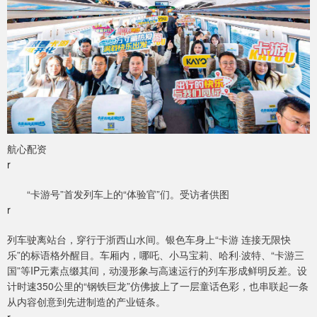
航心配资
r
“卡游号”首发列车上的“体验官”们。受访者供图
r
列车驶离站台，穿行于浙西山水间。银色车身上“卡游 连接无限快
乐”的标语格外醒目。车厢内，哪吒、小马宝莉、哈利·波特、“卡游三
国”等IP元素点缀其间，动漫形象与高速运行的列车形成鲜明反差。设
计时速350公里的“钢铁巨龙”仿佛披上了一层童话色彩，也串联起一条
从内容创意到先进制造的产业链条。
r