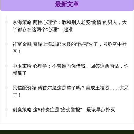
最新文章
京海策略 两性心理学：敢和别人老婆“偷情”的男人，大
半都存在这两个“心理”，超准
祥富金融 奇瑞上海总部大楼的“伤疤”火了，号称空中社
区！
中玉束哈 心理学：不管谁向你借钱，回答这两句话，你
就赢了
民信配资端 傅首尔脸这是整了吗？美成王祖贤……惊呆
了！
创赢策略 这5种炎症是“癌变警报”，最该早点扑灭