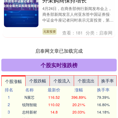
外采购商保持增长
4月24日，在商务部例行新闻发布会上，
商务部新闻发言人何亚东答中国证券报·
中证金牛座记者问时表示元富投资，第
137届广交会第二期已于23日开展，以“品
质家居”为....
元富投资
查看：
181
分类：
启泰网
启泰网文章已加载完成
个股实时涨跌榜
个股跌幅
个股流入
个股流出
换手率
个股涨幅
排名
名称
最新价
涨幅
换手率
1
N展芯
116.52
396.89%
79.39%
2
锐翔智能
110.02
20.21%
16.80%
3
志特新材
14.8
20.03%
14.18%