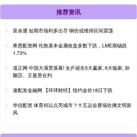
推荐资讯
富余通 短期市场利多出尽 铜价或维持区间震荡
希恩配资网 伦敦基本金属收盘多数下跌，LME期锡跌
1.73%
道正网 中国大满贯落幕! 女乒诞生5大赢家, 6大输家, 孙
颖莎、王曼昱在列
速配发金融网 【环球财经】纽约金价18日下跌
华信配资 体育何以点亮城市？十五运会赛场吹拂文明新
风