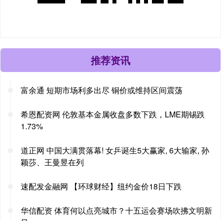
推荐资讯
富余通 短期市场利多出尽 铜价或维持区间震荡
希恩配资网 伦敦基本金属收盘多数下跌，LME期锡跌
1.73%
道正网 中国大满贯落幕! 女乒诞生5大赢家, 6大输家, 孙
颖莎、王曼昱在列
速配发金融网 【环球财经】纽约金价18日下跌
华信配资 体育何以点亮城市？十五运会赛场吹拂文明新