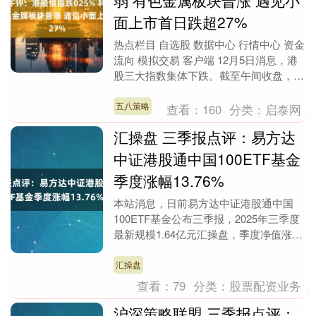
弱 有色金属板块普涨 遇见小
面上市首日跌超27%
热点栏目 自选股 数据中心 行情中心 资金
流向 模拟交易 客户端 12月5日消息，港
股三大指数集体下跌。截至午间收盘，恒
生指数跌0.25%，报25872.09点....
五八策略
查看：
160
分类：
启泰网
汇操盘 三季报点评：易方达
中证港股通中国100ETF基金
季度涨幅13.76%
本站消息，日前易方达中证港股通中国
100ETF基金公布三季报，2025年三季度
最新规模1.64亿元汇操盘，季度净值涨幅
为13.76%。 从业绩表现来看，易方达
中....
汇操盘
查看：
79
分类：
股票配资业务
沪深策略联盟 三季报点评：