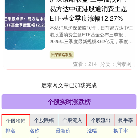
易方达中证港股通消费主题
ETF基金季度涨幅12.27%
本站消息沪深策略联盟，日前易方达中证
港股通消费主题ETF基金公布三季报，
2025年三季度最新规模8.62亿元，季度净
值涨幅为12.27%。 从业绩表现来看，易
方....
沪深策略联盟
查看：
214
分类：
启泰网
启泰网文章已加载完成
个股实时涨跌榜
个股跌幅
个股流入
个股流出
换手率
个股涨幅
排名
名称
最新价
涨幅
换手率