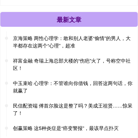
最新文章
京海策略 两性心理学：敢和别人老婆“偷情”的男人，大
半都存在这两个“心理”，超准
祥富金融 奇瑞上海总部大楼的“伤疤”火了，号称空中社
区！
中玉束哈 心理学：不管谁向你借钱，回答这两句话，你
就赢了
民信配资端 傅首尔脸这是整了吗？美成王祖贤……惊呆
了！
创赢策略 这5种炎症是“癌变警报”，最该早点扑灭