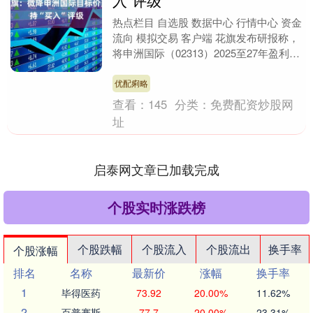
入”评级
热点栏目 自选股 数据中心 行情中心 资金
流向 模拟交易 客户端 花旗发布研报称，
将申洲国际（02313）2025至27年盈利预
测下调2%，目标价相应由95港元....
优配痢略
查看：
145
分类：
免费配资炒股网
址
启泰网文章已加载完成
个股实时涨跌榜
个股跌幅
个股流入
个股流出
换手率
个股涨幅
排名
名称
最新价
涨幅
换手率
1
毕得医药
73.92
20.00%
11.62%
2
百普赛斯
77.7
20.00%
23.31%