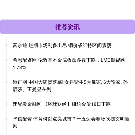
推荐资讯
富余通 短期市场利多出尽 铜价或维持区间震荡
希恩配资网 伦敦基本金属收盘多数下跌，LME期锡跌
1.73%
道正网 中国大满贯落幕! 女乒诞生5大赢家, 6大输家, 孙
颖莎、王曼昱在列
速配发金融网 【环球财经】纽约金价18日下跌
华信配资 体育何以点亮城市？十五运会赛场吹拂文明新
风