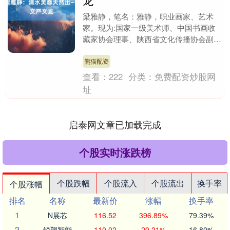
龙
梁雅静，笔名：雅静，职业画家、艺术
家。现为:国家一级美术师、中国书画收
藏家协会理事、陕西省文化传播协会副会
长、陕西省妇女书画协会副主席、陕西书
画艺术协会副主席、....
熊猫配资
查看：
222
分类：
免费配资炒股网
址
启泰网文章已加载完成
个股实时涨跌榜
个股跌幅
个股流入
个股流出
换手率
个股涨幅
排名
名称
最新价
涨幅
换手率
1
N展芯
116.52
396.89%
79.39%
2
锐翔智能
110.02
20.21%
16.80%