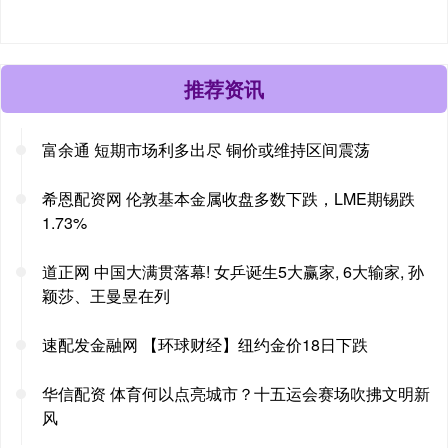
推荐资讯
富余通 短期市场利多出尽 铜价或维持区间震荡
希恩配资网 伦敦基本金属收盘多数下跌，LME期锡跌
1.73%
道正网 中国大满贯落幕! 女乒诞生5大赢家, 6大输家, 孙
颖莎、王曼昱在列
速配发金融网 【环球财经】纽约金价18日下跌
华信配资 体育何以点亮城市？十五运会赛场吹拂文明新
风