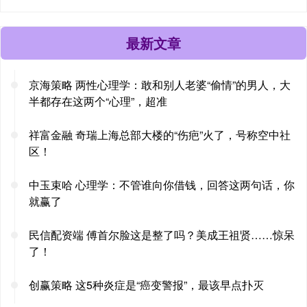
最新文章
京海策略 两性心理学：敢和别人老婆“偷情”的男人，大
半都存在这两个“心理”，超准
祥富金融 奇瑞上海总部大楼的“伤疤”火了，号称空中社
区！
中玉束哈 心理学：不管谁向你借钱，回答这两句话，你
就赢了
民信配资端 傅首尔脸这是整了吗？美成王祖贤……惊呆
了！
创赢策略 这5种炎症是“癌变警报”，最该早点扑灭