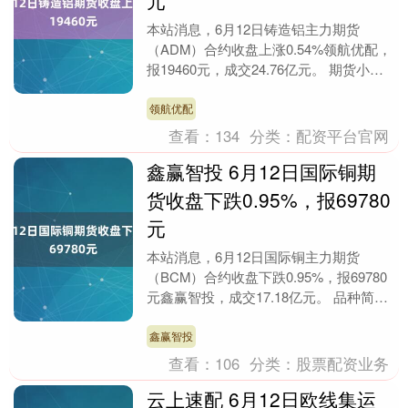
元
本站消息，6月12日铸造铝主力期货
（ADM）合约收盘上涨0.54%领航优配，
报19460元，成交24.76亿元。 期货小知
识：期货合约的买方，如果将合约持有到
期....
领航优配
查看：
134
分类：
配资平台官网
鑫赢智投 6月12日国际铜期
货收盘下跌0.95%，报69780
元
本站消息，6月12日国际铜主力期货
（BCM）合约收盘下跌0.95%，报69780
元鑫赢智投，成交17.18亿元。 品种简
介：国际铜期货是一种在国际商品交易所
上市....
鑫赢智投
查看：
106
分类：
股票配资业务
云上速配 6月12日欧线集运