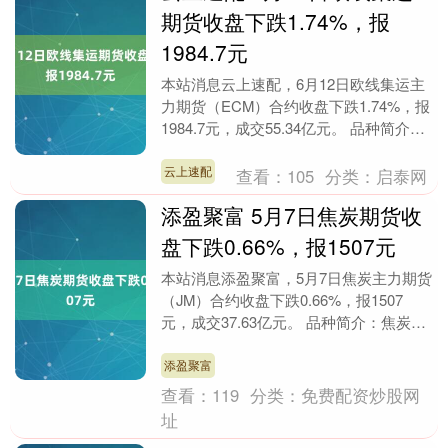
期货收盘下跌1.74%，报
1984.7元
本站消息云上速配，6月12日欧线集运主
力期货（ECM）合约收盘下跌1.74%，报
1984.7元，成交55.34亿元。 品种简介：
欧线集运期货是一种在特定期货交易....
云上速配
查看：
105
分类：
启泰网
添盈聚富 5月7日焦炭期货收
盘下跌0.66%，报1507元
本站消息添盈聚富，5月7日焦炭主力期货
（JM）合约收盘下跌0.66%，报1507
元，成交37.63亿元。 品种简介：焦炭期
货是在期货交易所上市交易的以焦炭为标
的....
添盈聚富
查看：
119
分类：
免费配资炒股网
址