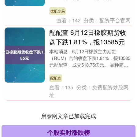
沪铜跌0.13%，氧化铝跌0.54%....
优配交易
查看：
142
分类：
配资平台官网
配配查 6月12日橡胶期货收
盘下跌1.81%，报13585元
本站消息，6月12日橡胶主力期货
（RUM）合约收盘下跌1.81%，报13585
元配配查，成交518.75亿元。 品种简
介：天然橡胶期货是在期货交易所交易的
以天然....
配配查
查看：
135
分类：
免费配资炒股网
址
启泰网文章已加载完成
个股实时涨跌榜