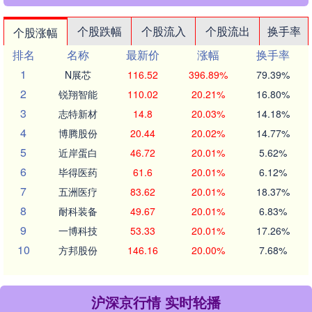
个股跌幅
个股流入
个股流出
换手率
个股涨幅
排名
名称
最新价
涨幅
换手率
1
N展芯
116.52
396.89%
79.39%
2
锐翔智能
110.02
20.21%
16.80%
3
志特新材
14.8
20.03%
14.18%
4
博腾股份
20.44
20.02%
14.77%
5
近岸蛋白
46.72
20.01%
5.62%
6
毕得医药
61.6
20.01%
6.12%
7
五洲医疗
83.62
20.01%
18.37%
8
耐科装备
49.67
20.01%
6.83%
9
一博科技
53.33
20.01%
17.26%
10
方邦股份
146.16
20.00%
7.68%
沪深京行情 实时轮播