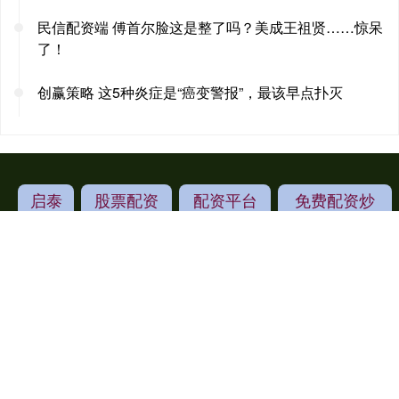
民信配资端 傅首尔脸这是整了吗？美成王祖贤……惊呆
了！
创赢策略 这5种炎症是“癌变警报”，最该早点扑灭
启泰
股票配资
配资平台
免费配资炒
网
业务
官网
股网址
友情链接：
Powered by
启泰网
RSS地图
HTML地图
Copyright
© 2013-2025