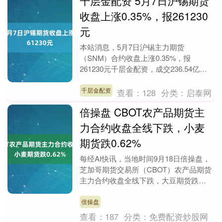
千层金配资 5月7日沪锡期货
收盘上涨0.35%，报261230
元
本站消息，5月7日沪锡主力期货
（SNM）合约收盘上涨0.35%，报
261230元千层金配资，成交236.54亿
元。 品种简介：沪锡期货是在上海期货
交易所（SHF....
千层金配资
查看：
128
分类：
启泰网
倍操盘 CBOT农产品期货主
力合约收盘全线下跌，小麦
期货跌0.62%
每经AI快讯，当地时间9月18日倍操盘，
芝加哥期货交易所（CBOT）农产品期货
主力合约收盘全线下跌，大豆期货跌
0.48%报1038.75美分/蒲式耳，玉米期货
跌....
倍操盘
查看：
187
分类：
免费配资炒股网