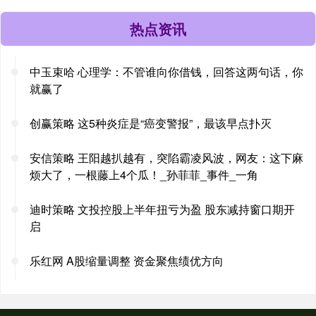
热点资讯
中玉束哈 心理学：不管谁向你借钱，回答这两句话，你
就赢了
创赢策略 这5种炎症是“癌变警报”，最该早点扑灭
安信策略 王阳越扒越有，突陷霸凌风波，网友：这下麻
烦大了，一根藤上4个瓜！_孙菲菲_事件_一角
迪时策略 文投控股上半年扭亏为盈 股东减持窗口期开
启
乐红网 A股缩量调整 资金聚焦绩优方向