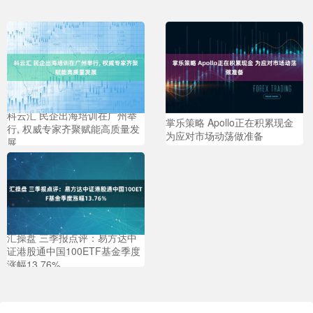
科云汇 民企出海培训在广州举
掌乐策略 Apollo正在积累现金
行, 权威专家齐聚赋能高质量发
为应对市场动荡做准备
展
汇操盘 三季报点评：易方达中
证港股通中国100ETF基金季度
涨幅13.76%