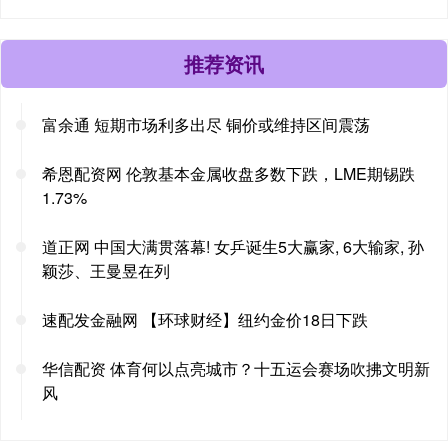
推荐资讯
富余通 短期市场利多出尽 铜价或维持区间震荡
希恩配资网 伦敦基本金属收盘多数下跌，LME期锡跌
1.73%
道正网 中国大满贯落幕! 女乒诞生5大赢家, 6大输家, 孙
颖莎、王曼昱在列
速配发金融网 【环球财经】纽约金价18日下跌
华信配资 体育何以点亮城市？十五运会赛场吹拂文明新
风