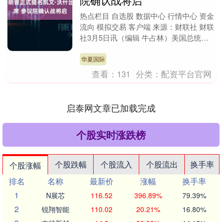
院确认战将启
热点栏目 自选股 数据中心 行情中心 资金
流向 模拟交易 客户端 来源：财联社 财联
社3月5日讯（编辑 牛占林）美国总统特
朗普当地时间周三正式提名凯文·沃什出
任....
华夏国际
查看：
131
分类：
配资平台官网
启泰网文章已加载完成
个股实时涨跌榜
个股跌幅
个股流入
个股流出
换手率
个股涨幅
排名
名称
最新价
涨幅
换手率
1
N展芯
116.52
396.89%
79.39%
2
锐翔智能
110.02
20.21%
16.80%