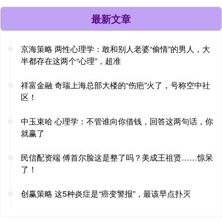
最新文章
京海策略 两性心理学：敢和别人老婆“偷情”的男人，大
半都存在这两个“心理”，超准
祥富金融 奇瑞上海总部大楼的“伤疤”火了，号称空中社
区！
中玉束哈 心理学：不管谁向你借钱，回答这两句话，你
就赢了
民信配资端 傅首尔脸这是整了吗？美成王祖贤……惊呆
了！
创赢策略 这5种炎症是“癌变警报”，最该早点扑灭