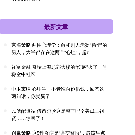
最新文章
京海策略 两性心理学：敢和别人老婆“偷情”的
男人，大半都存在这两个“心理”，超准
祥富金融 奇瑞上海总部大楼的“伤疤”火了，号
称空中社区！
中玉束哈 心理学：不管谁向你借钱，回答这
两句话，你就赢了
民信配资端 傅首尔脸这是整了吗？美成王祖
贤……惊呆了！
创赢策略 这5种炎症是“癌变警报”，最该早点