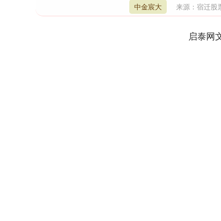
中金宸大
来源：宿迁股
启泰网
深证成指
14110.12
1.92
0.57%
-34.08
-