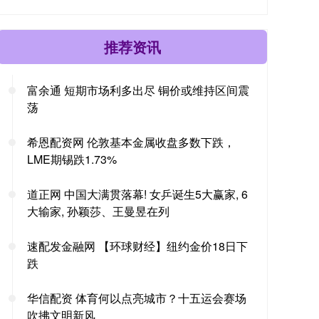
推荐资讯
富余通 短期市场利多出尽 铜价或维持区间震
荡
希恩配资网 伦敦基本金属收盘多数下跌，
LME期锡跌1.73%
道正网 中国大满贯落幕! 女乒诞生5大赢家, 6
大输家, 孙颖莎、王曼昱在列
速配发金融网 【环球财经】纽约金价18日下
跌
华信配资 体育何以点亮城市？十五运会赛场
吹拂文明新风