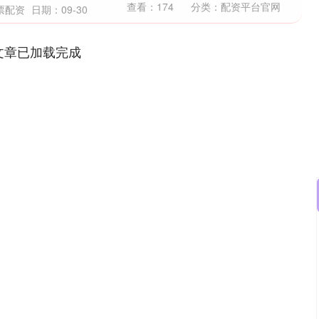
查看：
174
分类：
配资平台官网
票配资
日期：09-30
文章已加载完成
沪深300
4651.31
0.24%
-6.85
-0.15%