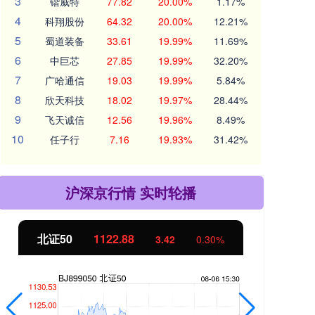
3
锴威特
77.82
20.00%
1.17%
4
科翔股份
64.32
20.00%
12.21%
5
蜀道装备
33.61
19.99%
11.69%
6
中巨芯
27.85
19.99%
32.20%
7
广哈通信
19.03
19.99%
5.84%
8
欣天科技
18.02
19.97%
28.44%
9
飞天诚信
12.56
19.96%
8.49%
10
任子行
7.16
19.93%
31.42%
沪深京行情 实时轮播
北证50
1122.88
创业
3.42
0.30%