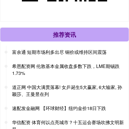
推荐资讯
富余通 短期市场利多出尽 铜价或维持区间震荡
希恩配资网 伦敦基本金属收盘多数下跌，LME期锡跌
1.73%
道正网 中国大满贯落幕! 女乒诞生5大赢家, 6大输家, 孙
颖莎、王曼昱在列
速配发金融网 【环球财经】纽约金价18日下跌
华信配资 体育何以点亮城市？十五运会赛场吹拂文明新