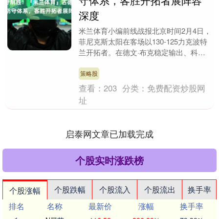
守体系，客胜开拓者展阵容
深度
米兰体育小编前线战报北京时间2月4日，
菲尼克斯太阳在客场以130-125力克波特
兰开拓者。在德文·布克稳定输出、科林·
吉莱斯皮狂砍30分的闪耀表现之外，替补
出战....
策略股
查看：
203
分类：
免费配资炒股网
址
启泰网文章已加载完成
个股实时涨跌榜
个股跌幅
个股流入
个股流出
换手率
个股涨幅
排名
名称
最新价
涨幅
换手率