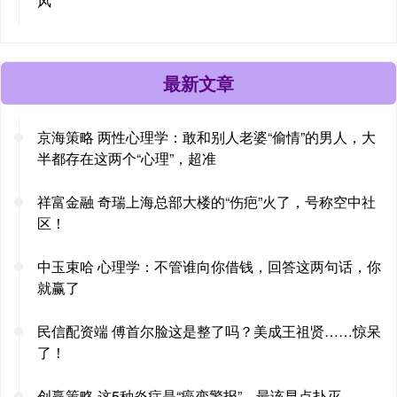
风
最新文章
京海策略 两性心理学：敢和别人老婆“偷情”的男人，大
半都存在这两个“心理”，超准
祥富金融 奇瑞上海总部大楼的“伤疤”火了，号称空中社
区！
中玉束哈 心理学：不管谁向你借钱，回答这两句话，你
就赢了
民信配资端 傅首尔脸这是整了吗？美成王祖贤……惊呆
了！
创赢策略 这5种炎症是“癌变警报”，最该早点扑灭