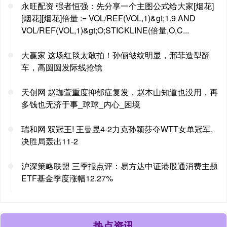
永旺配资 强者恒强：先分享一个主图公式给大家[烟花]
[烟花][烟花]倍量 := VOL/REF(VOL,1)&gt;1.9 AND
VOL/REF(VOL,1)&gt;O;STICKLINE(倍量,O,C...
大赢家 这场红毯太敢拍！孙俪皱纹明显，邢菲造型翻
车，高圆圆发际线抢镜
天创网 赵珈萱重度抑郁症复发，赵本山知道也没用，再
多钱也无济于事_球球_内心_困境
瑞和网 双冠王! 王曼昱4-2力克孙颖莎夺WTT女单冠军,
决胜局轰出11-2
沪深策略联盟 三季报点评：易方达中证港股通消费主题
ETF基金季度涨幅12.27%
热点资讯