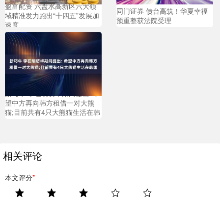
盈富配资 六盘水高新区六大领
同门证券 债台高筑！华夏幸福
域精准发力跑出“十四五”发展加
预重整获法院受理
速度
新巧牛 李在明访华期间提出: 希
望中方再向韩方租借一对大熊
猫;目前共有4只大熊猫生活在韩
国
相关评论
本文评分
*