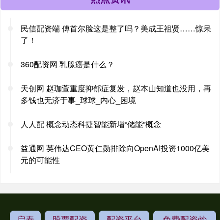
民信配资端 傅首尔脸这是整了吗？美成王祖贤……惊呆
了！
360配资网 乳腺癌是什么？
天创网 赵珈萱重度抑郁症复发，赵本山知道也没用，再
多钱也无济于事_球球_内心_困境
人人配 概念动态科捷智能新增“储能”概念
益通网 英伟达CEO黄仁勋排除向OpenAI投资1000亿美
元的可能性
启泰
股票配资
配资平台
免费配资炒