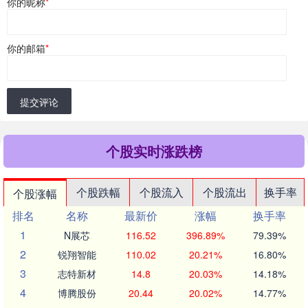
你的昵称
*
你的邮箱
*
提交评论
个股实时涨跌榜
个股跌幅
个股流入
个股流出
换手率
个股涨幅
排名
名称
最新价
涨幅
换手率
1
N展芯
116.52
396.89%
79.39%
2
锐翔智能
110.02
20.21%
16.80%
3
志特新材
14.8
20.03%
14.18%
4
博腾股份
20.44
20.02%
14.77%