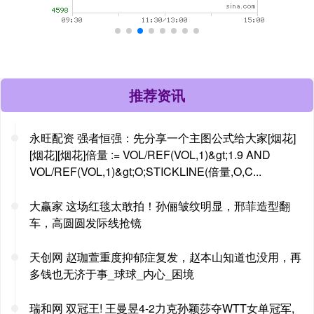
推荐资讯
永旺配资 强者恒强：先分享一个主图公式给大家[烟花]
[烟花][烟花]倍量 := VOL/REF(VOL,1)&gt;1.9 AND
VOL/REF(VOL,1)&gt;O;STICKLINE(倍量,O,C...
大赢家 这场红毯太敢拍！孙俪皱纹明显，邢菲造型翻
车，高圆圆发际线抢镜
天创网 赵珈萱重度抑郁症复发，赵本山知道也没用，再
多钱也无济于事_球球_内心_困境
瑞和网 双冠王! 王曼昱4-2力克孙颖莎夺WTT女单冠军,