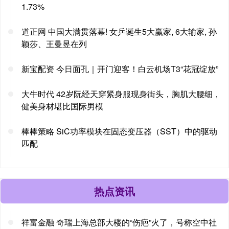
1.73%
道正网 中国大满贯落幕! 女乒诞生5大赢家, 6大输家, 孙
颖莎、王曼昱在列
新宝配资 今日面孔｜开门迎客！白云机场T3“花冠绽放”
大牛时代 42岁阮经天穿紧身服现身街头，胸肌大腰细，
健美身材堪比国际男模
棒棒策略 SiC功率模块在固态变压器（SST）中的驱动
匹配
热点资讯
祥富金融 奇瑞上海总部大楼的“伤疤”火了，号称空中社