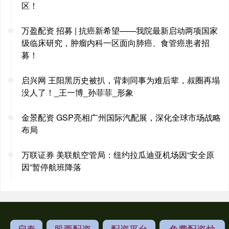
区！
万盈配资 招募 | 抗癌新希望——我院最新启动两项国家
级临床研究，肿瘤内科一区面向肺癌、食管癌患者招
募！
启兴网 王阳黑历史被扒，背刺同事为难后辈，叔圈再塌
没人了！_王一博_孙菲菲_形象
金景配资 GSP亮相广州国际汽配展，深化全球市场战略
布局
万联证券 美联航空管局：纽约拉瓜迪亚机场因“安全原
因”暂停航班降落
启泰
股票配资
配资平台
免费配资炒