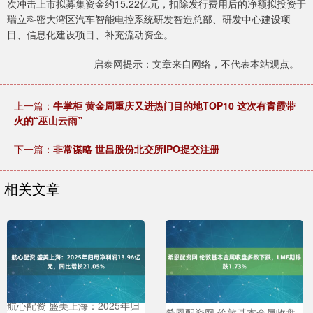
次冲击上市拟募集资金约15.22亿元，扣除发行费用后的净额拟投资于
瑞立科密大湾区汽车智能电控系统研发智造总部、研发中心建设项
目、信息化建设项目、补充流动资金。
启泰网提示：文章来自网络，不代表本站观点。
上一篇：
牛掌柜 黄金周重庆又进热门目的地TOP10 这次有青霞带
火的“巫山云雨”
下一篇：
非常谋略 世昌股份北交所IPO提交注册
相关文章
航心配资 盛美上海：2025年归
希恩配资网 伦敦基本金属收盘