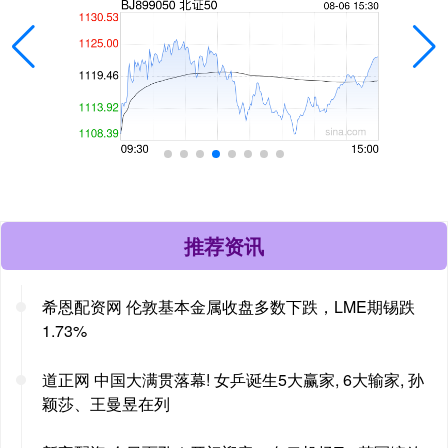
推荐资讯
希恩配资网 伦敦基本金属收盘多数下跌，LME期锡跌
1.73%
道正网 中国大满贯落幕! 女乒诞生5大赢家, 6大输家, 孙
颖莎、王曼昱在列