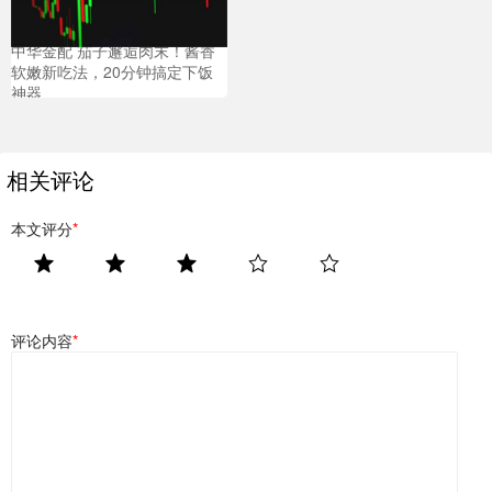
中华金配 茄子邂逅肉末！酱香
软嫩新吃法，20分钟搞定下饭
神器
相关评论
本文评分
*
评论内容
*