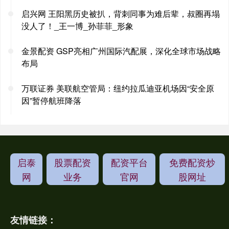
启兴网 王阳黑历史被扒，背刺同事为难后辈，叔圈再塌
没人了！_王一博_孙菲菲_形象
金景配资 GSP亮相广州国际汽配展，深化全球市场战略
布局
万联证券 美联航空管局：纽约拉瓜迪亚机场因“安全原
因”暂停航班降落
启泰
股票配资
配资平台
免费配资炒
网
业务
官网
股网址
友情链接：