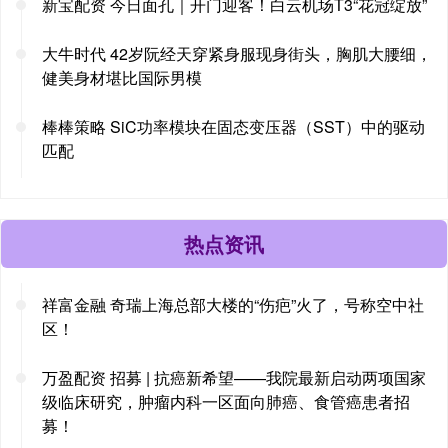
新宝配资 今日面孔｜开门迎客！白云机场T3“花冠绽放”
大牛时代 42岁阮经天穿紧身服现身街头，胸肌大腰细，
健美身材堪比国际男模
棒棒策略 SiC功率模块在固态变压器（SST）中的驱动
匹配
热点资讯
祥富金融 奇瑞上海总部大楼的“伤疤”火了，号称空中社
区！
万盈配资 招募 | 抗癌新希望——我院最新启动两项国家
级临床研究，肿瘤内科一区面向肺癌、食管癌患者招
募！