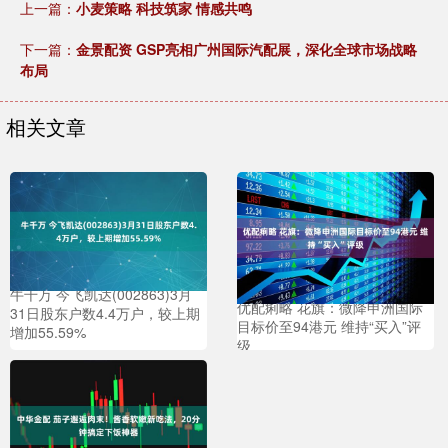
上一篇：
小麦策略 科技筑家 情感共鸣
下一篇：
金景配资 GSP亮相广州国际汽配展，深化全球市场战略
布局
相关文章
牛千万 今飞凯达(002863)3月
优配痢略 花旗：微降申洲国际
31日股东户数4.4万户，较上期
目标价至94港元 维持“买入”评
增加55.59%
级