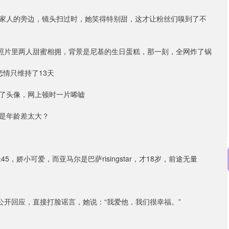
家人的旁边，镜头扫过时，她笑得特别甜，这才让粉丝们嗅到了不
，照片里两人甜蜜相拥，背景是尼基的生日蛋糕，那一刻，全网炸了锅
情只维持了13天
了头像，网上顿时一片唏嘘
是年龄差太大？
，娇小可爱，而亚马尔是巴萨risingstar，才18岁，前途无量
公开回应，直接打脸谣言，她说：“我爱他，我们很幸福。”