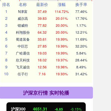
排名
名称
最新价
涨幅
换手率
1
N津富
37.49
114.72%
77.46%
2
威尔高
39.83
20.01%
17.76%
3
锴威特
77.82
20.00%
1.17%
4
科翔股份
64.32
20.00%
12.21%
5
蜀道装备
33.61
19.99%
11.69%
6
中巨芯
27.85
19.99%
32.20%
7
广哈通信
19.03
19.99%
5.84%
8
欣天科技
18.02
19.97%
28.44%
9
飞天诚信
12.56
19.96%
8.49%
10
任子行
7.16
19.93%
31.42%
沪深京行情 实时轮播
北证50
1122.88
创业
3.42
0.30%