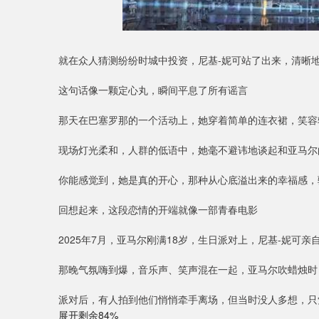
就在众人猜测纷纷时城中投资，尼基-妮可站了出来，清晰地
这句话像一颗定心丸，瞬间平息了所有谣言
那天在巴塞罗那的一个活动上，她穿着简单的连衣裙，笑容
现场灯光柔和，人群的低语中，她毫不避讳地谈起和亚马尔
你能感觉到，她是真的开心，那种从心底溢出来的幸福感，
回想起来，这段恋情的开端就像一部青春电影
2025年7月，亚马尔刚满18岁，生日派对上，尼基-妮可亲
那晚气氛嗨到爆，音乐声、笑声混在一起，亚马尔吹蜡烛时
派对后，有人拍到他们悄悄牵手离场，但当时没人多想，只
展开剩余84%