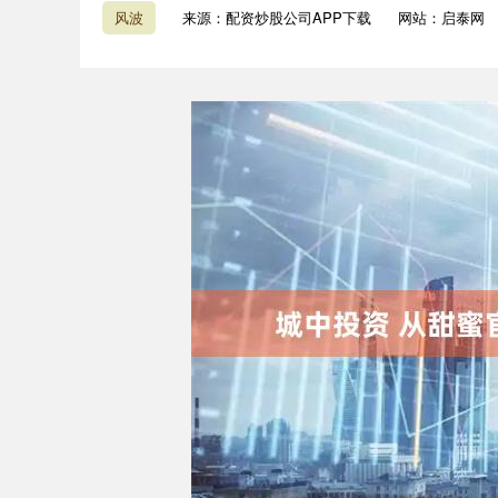
风波
来源：配资炒股公司APP下载
网站：启泰网
深证成指
14110.12
1.92
0.57%
-34.08
-