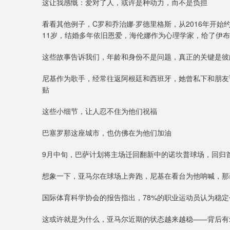
这让我感慨：爱对了人，或许是种动力，而不是负担
看看其他例子，C罗和乔治娜·罗德里格斯，从2016年开
11岁，结婚多年依旧恩爱，海伦娜作为心理学家，给了伊
这些故事告诉我们，年龄和身份不是问题，真正的关键是彼
尼基作为歌手，经常往返阿根廷和西班牙，她曾私下和朋友
贴
这些小细节，让人忍不住为他们祝福
巴塞罗那这座城市，也仿佛在为他们加油
9月中旬，巴萨计划将主场迁回翻新中的诺坎普球场，回归首
想象一下，亚马尔在球场上奔跑，尼基在看台为他呐喊，那
国际体育科学协会的报告指出，78%的职业运动员认为稳
这或许就是为什么，亚马尔近期的状态越来越稳——背后有