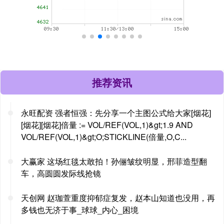
推荐资讯
永旺配资 强者恒强：先分享一个主图公式给大家[烟花]
[烟花][烟花]倍量 := VOL/REF(VOL,1)&gt;1.9 AND
VOL/REF(VOL,1)&gt;O;STICKLINE(倍量,O,C...
大赢家 这场红毯太敢拍！孙俪皱纹明显，邢菲造型翻
车，高圆圆发际线抢镜
天创网 赵珈萱重度抑郁症复发，赵本山知道也没用，再
多钱也无济于事_球球_内心_困境