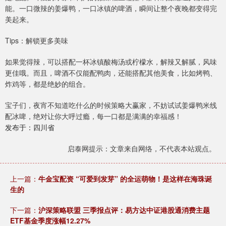
能。一口微辣的姜爆鸭，一口冰镇的啤酒，瞬间让整个夜晚都变得完
美起来。
Tips：解锁更多美味
如果觉得辣，可以搭配一杯冰镇酸梅汤或柠檬水，解辣又解腻，风味
更佳哦。而且，啤酒不仅能配鸭肉，还能搭配其他美食，比如烤鸭、
炸鸡等，都是绝妙的组合。
宝子们，夜宵不知道吃什么的时候策略大赢家，不妨试试姜爆鸭米线
配冰啤，绝对让你大呼过瘾，每一口都是满满的幸福感！
发布于：四川省
启泰网提示：文章来自网络，不代表本站观点。
上一篇：
牛金宝配资 “可爱到发芽” 的全运萌物！是这样在海珠诞
生的
下一篇：
沪深策略联盟 三季报点评：易方达中证港股通消费主题
ETF基金季度涨幅12.27%