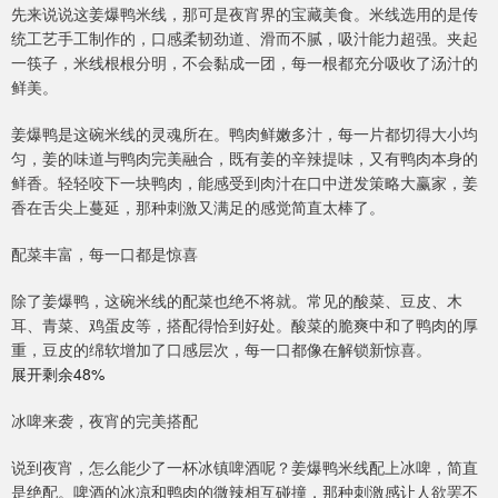
先来说说这姜爆鸭米线，那可是夜宵界的宝藏美食。米线选用的是传
统工艺手工制作的，口感柔韧劲道、滑而不腻，吸汁能力超强。夹起
一筷子，米线根根分明，不会黏成一团，每一根都充分吸收了汤汁的
鲜美。
姜爆鸭是这碗米线的灵魂所在。鸭肉鲜嫩多汁，每一片都切得大小均
匀，姜的味道与鸭肉完美融合，既有姜的辛辣提味，又有鸭肉本身的
鲜香。轻轻咬下一块鸭肉，能感受到肉汁在口中迸发策略大赢家，姜
香在舌尖上蔓延，那种刺激又满足的感觉简直太棒了。
配菜丰富，每一口都是惊喜
除了姜爆鸭，这碗米线的配菜也绝不将就。常见的酸菜、豆皮、木
耳、青菜、鸡蛋皮等，搭配得恰到好处。酸菜的脆爽中和了鸭肉的厚
重，豆皮的绵软增加了口感层次，每一口都像在解锁新惊喜。
展开剩余48%
冰啤来袭，夜宵的完美搭配
说到夜宵，怎么能少了一杯冰镇啤酒呢？姜爆鸭米线配上冰啤，简直
是绝配。啤酒的冰凉和鸭肉的微辣相互碰撞，那种刺激感让人欲罢不