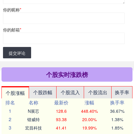
你的昵称
*
你的邮箱
*
提交评论
个股实时涨跌榜
个股跌幅
个股流入
个股流出
换手率
个股涨幅
排名
名称
最新价
涨幅
换手率
1
N展芯
128.6
448.40%
36.67%
2
锴威特
93.38
20.00%
1.38%
3
宏昌科技
41.41
19.99%
1.85%