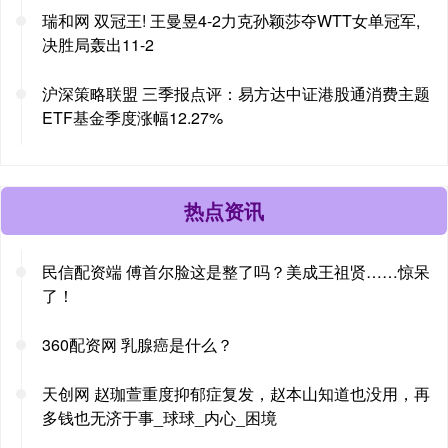
瑞和网 双冠王! 王曼昱4-2力克孙颖莎夺WTT女单冠军,
决胜局轰出11-2
沪深策略联盟 三季报点评：易方达中证港股通消费主题
ETF基金季度涨幅12.27%
热点资讯
民信配资端 傅首尔脸这是整了吗？美成王祖贤……惊呆
了！
360配资网 乳腺癌是什么？
天创网 赵珈萱重度抑郁症复发，赵本山知道也没用，再
多钱也无济于事_球球_内心_困境